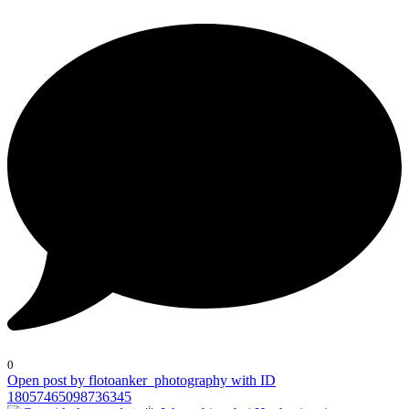
0
Open post by flotoanker_photography with ID
18057465098736345