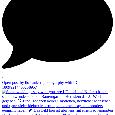
1
Open post by flotoanker_photography with ID
18099214460268957