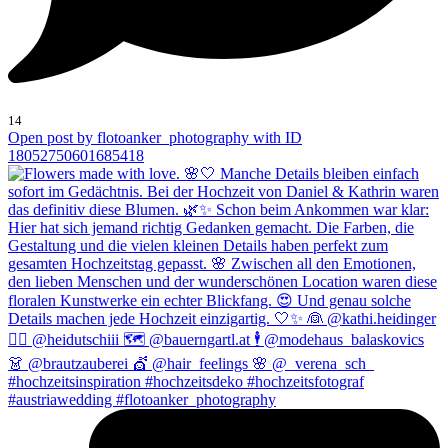
14
Open post by flotoanker_photography with ID
18052750601685418