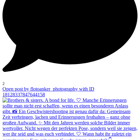
2
Open post by flotoanker_photography with ID
18128337847644158