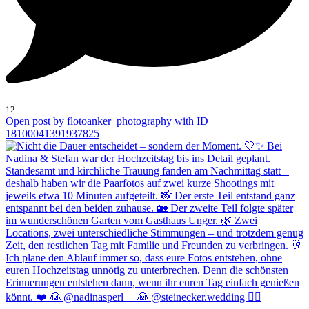
12
Open post by flotoanker_photography with ID
18100041391937825