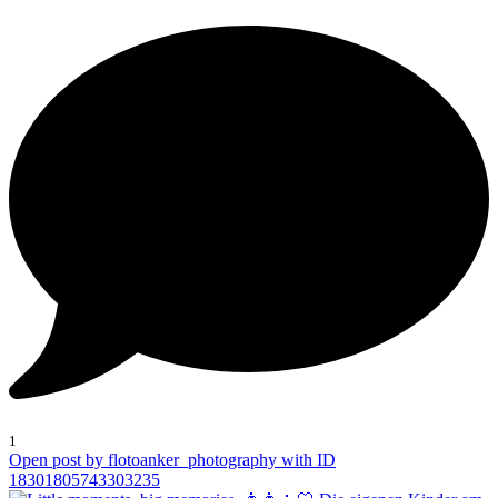
1
Open post by flotoanker_photography with ID
18301805743303235